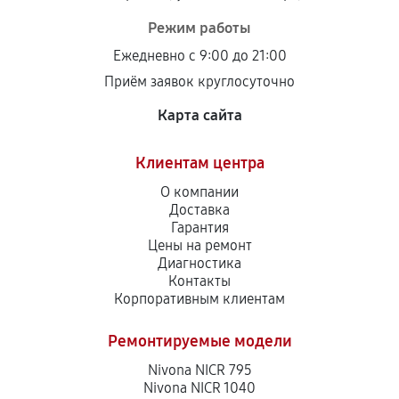
Ремонт системной платы
Режим работы
830
от 40 мин
Ежедневно с 9:00 до 21:00
Приём заявок круглосуточно
Замена ТЭНа кофемашины
1330
от 40 мин
Карта сайта
Замена фильтра кофемашины
Клиентам центра
710
от 40 мин
О компании
Доставка
Гарантия
Замена двигателя кофемашины
Цены на ремонт
1350
от 80 мин
Диагностика
Контакты
Корпоративным клиентам
Ремонт переключателей режимов
900
от 80 мин
Ремонтируемые модели
Nivona NICR 795
Замена блока управления
Nivona NICR 1040