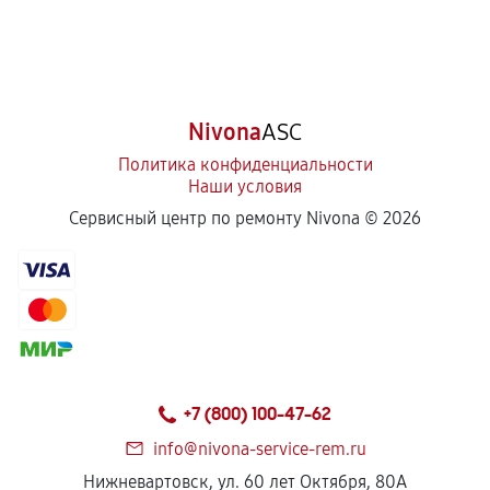
Замена жерновов кофемашины
1080
от 60 мин
Nivona
ASC
Чистка от кофейных масел
Политика конфиденциальности
1350
от 90 мин
Наши условия
Сервисный центр по ремонту Nivona ©
2026
Ремонт силовой платы
1350
от 80 мин
Замена или ремонт платы
1080
от 40 мин
+7 (800) 100-47-62
Замена сетевого шнура
900
от 50 мин
info@nivona-service-rem.ru
Нижневартовск, ул. 60 лет Октября, 80А