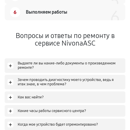
5
6
Замена пароблока кофемашины
6
Выполняем работы
540
от 40 мин
Вопросы и ответы по ремонту в
Ремонт термодатчика кофемашины
сервисе NivonaASC
910
от 40 мин
Замена капучинатора кофемашины
Выдаете ли вы какие-либо документы о произведенном
+
1050
от 50 мин
ремонте?
Зачем проводить диагностику моего устройства, ведь я
+
Ремонт помпы кофемашины
итак знаю, в чем проблема?
650
от 70 мин
+
Как вас найти?
Ремонт счетчика воды
+
Какие часы работы сервисного центра?
270
от 70 мин
+
Когда мое устройство будет отремонтировано?