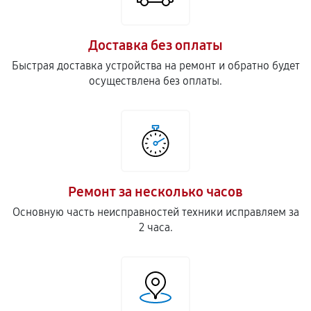
900
от 40 мин
Доставка без оплаты
Замена прокладок, хомутов
Быстрая доставка устройства на ремонт и обратно будет
240
от 30 мин
осуществлена без оплаты.
Замена скобок и колец, уплотнителей
250
от 60 мин
Ремонт или замена проводки
630
от 70 мин
Ремонт за несколько часов
Основную часть неисправностей техники исправляем за
Замена резервуара с водой
2 часа.
810
от 80 мин
Замена насадок кофемашины
540
от 60 мин