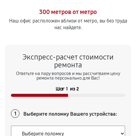
Удаление засора кофемашины
300 метров от метро
540
от 60 мин
Наш офис расположен вблизи от метро, вы без труда
нас найдете.
Замена уплотнителей кофемашины
540
от 50 мин
Экспресс-расчет стоимости
Чистка гидросистемы кофемашины
ремонта
810
от 90 мин
Ответьте на пару вопросов и мы рассчитваем цену
ремонта персонально для Вас!
Замена патрубков кофемашины
Шаг
1
из
2
540
от 70 мин
Замена или ремонт модуля управления
Выберите поломку Вашего устройства:
1
810
от 40 мин
Замена или ремонт термоблока