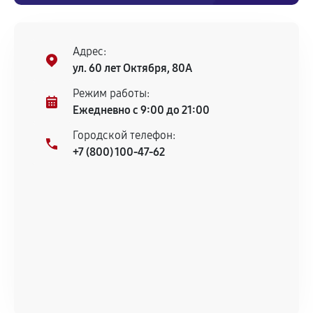
Ремонт кофемолки кофемашины
Адрес:
1030
от 70 мин
ул. 60 лет Октября, 80А
Замена жерновов кофемолки
Режим работы:
Ежедневно с 9:00 до 21:00
520
от 30 мин
Городской телефон:
Замена прокладок кофемашины
+7 (800) 100-47-62
540
от 30 мин
Декальцинация кофемашины
430
от 70 мин
Замена датчиков кофемашины
720
от 40 мин