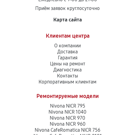
Приём заявок круглосуточно
Замена или ремонт модуля управления
810
от 70 мин
Карта сайта
Замена или ремонт термоблока
Клиентам центра
900
от 40 мин
О компании
Доставка
Гарантия
Замена или ремонт насоса
Цены на ремонт
1440
от 30 мин
Диагностика
Контакты
Корпоративным клиентам
Чистка дренажа кофемашины
630
от 50 мин
Ремонтируемые модели
Nivona NICR 795
Чистка кофейных масел
Nivona NICR 1040
400
от 60 мин
Nivona NICR 970
Nivona NICR 960
Nivona CafeRomatica NICR 756
Ремонт дренажа кофемашины