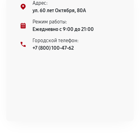
Адрес:
1350
от 70 мин
ул. 60 лет Октября, 80А
Ремонт бойлера кофемашины
Режим работы:
990
от 60 мин
Ежедневно с 9:00 до 21:00
Городской телефон:
Замена клапана пара кофемашины
+7 (800) 100-47-62
700
от 90 мин
Замена бойлера кофемашины
670
от 80 мин
Замена датчика воды кофемашины
900
от 60 мин
Замена уплотнительных колец
1080
от 30 мин