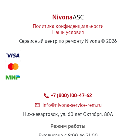
810
от 70 мин
Nivona
ASC
Замена насадок кофемашины
Политика конфиденциальности
540
от 80 мин
Наши условия
Сервисный центр по ремонту Nivona ©
2026
Удаление засора кофемашины
540
от 60 мин
Замена уплотнителей кофемашины
540
от 60 мин
+7 (800) 100-47-62
Чистка гидросистемы кофемашины
810
от 50 мин
info@nivona-service-rem.ru
Нижневартовск, ул. 60 лет Октября, 80А
Замена патрубков кофемашины
Режим работы
540
от 90 мин
Ежедневно с 9:00 до 21:00