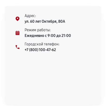
остается на стороне производителя или
продавца. За качество сторонних деталей
сервисный центр ответственности не несет.
Адрес:
ул. 60 лет Октября, 80А
Режим работы:
Ежедневно с 9:00 до 21:00
Городской телефон:
+7 (800) 100-47-62