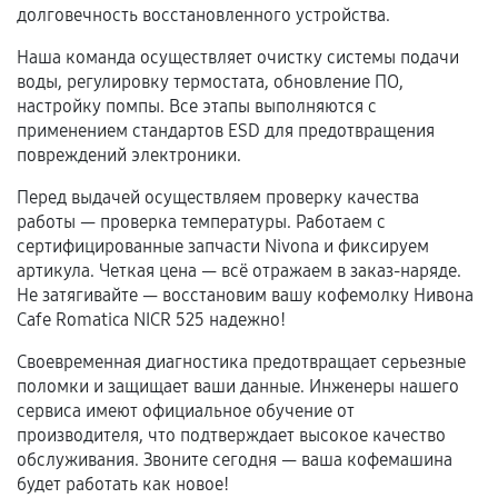
долговечность восстановленного устройства.
срока.
Наша команда осуществляет очистку системы подачи
Программные сбои, если это не указано в
воды, регулировку термостата, обновление ПО,
отдельных условиях.
настройку помпы. Все этапы выполняются с
применением стандартов ESD для предотвращения
повреждений электроники.
Если комплектующие куплены
Перед выдачей осуществляем проверку качества
самостоятельно
работы — проверка температуры. Работаем с
сертифицированные запчасти Nivona и фиксируем
Гарантия на выполненные работы может
артикула. Четкая цена — всё отражаем в заказ-наряде.
сохраняться полностью или частично, если
Не затягивайте — восстановим вашу кофемолку Нивона
соблюдены следующие условия:
Cafe Romatica NICR 525 надежно!
Предоставленные детали подходят по
Своевременная диагностика предотвращает серьезные
техническим параметрам и не имеют внешних
поломки и защищает ваши данные. Инженеры нашего
дефектов.
сервиса имеют официальное обучение от
Установка была выполнена нашим сервисным
производителя, что подтверждает высокое качество
центром.
обслуживания. Звоните сегодня — ваша кофемашина
При этом гарантия на сами комплектующие
будет работать как новое!