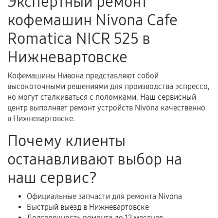
Экспертный ремонт
Поломка установленной детали при
кофемашин Nivona Cafe
нормальной эксплуатации в течение
гарантийного срока.
Romatica NICR 525 в
Несоответствие комплектующей заявленным
Нижневартовске
техническим характеристикам.
Кофемашины Нивона представляют собой
высокоточными решениями для производства эспрессо,
Документы для подтверждения
но могут сталкиваться с поломками. Наш сервисный
гарантии
центр выполняет ремонт устройств Nivona качественно
в Нижневартовске.
Гарантийный талон.
Почему клиенты
Акт выполненных работ с датой, перечнем
останавливают выбор на
услуг и сроком гарантии.
Документы на установленные комплектующие
наш сервис?
и кассовый чек.
Официальные запчасти для ремонта Nivona
Быстрый выезд в Нижневартовске
Долговечность ремонта до 12 месяцев