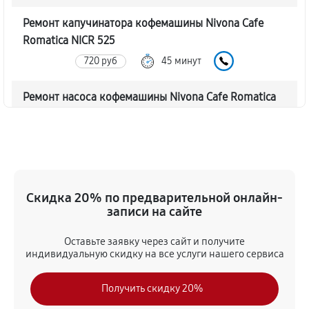
Ремонт капучинатора кофемашины Nivona Cafe
Romatica NICR 525
720 руб
45 минут
Ремонт насоса кофемашины Nivona Cafe Romatica
NICR 525
770 руб
40 минут
Замена жерновов кофемашины Nivona Cafe
Romatica NICR 525
Скидка 20% по предварительной онлайн-
620 руб
45 минут
записи на сайте
Оставьте заявку через сайт и получите
Чистка от кофейных масел
индивидуальную скидку на все услуги нашего сервиса
630 руб
30 минут
Получить скидку 20%
Замена модуля управления