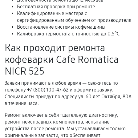
Расширенная гарантия
Бесплатная проверка при ремонте
Квалифицированные мастера с
В некоторых случаях возможно оформление
сертифицированным обучением от производителя
расширенной гарантии. Стоимость, сроки и
Восстановление системы кофемашины
условия продления согласовываются отдельно и
Калибровка термостата с точностью до 0,5°C
фиксируются в документах.
Как проходит ремонта
кофеварки Cafe Romatica
Когда гарантия не действует
NICR 525
Нарушение правил эксплуатации,
Заявки принимают в любое время — свяжитесь по
механические повреждения, попадание влаги,
телефону +7 (800) 100-47-62 и оформите заявку.
перегрев, коррозия.
Специалисты приедут по адресу ул. 60 лет Октября, 80А
Самостоятельный ремонт или вмешательство
в течение часа.
третьих лиц.
Ремонт включает в себя тщательную диагностику,
Естественный износ деталей, если иное не
ремонт неисправных компонентов, испытание
предусмотрено отдельно.
устройства после ремонта. Мы устанавливаем только
оригинальные запчасти, что обеспечивает
Обращение после окончания гарантийного