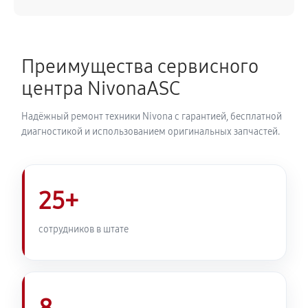
540 руб
50 минут
Замена ТЭНа кофемашины Nivona Cafe Romatica
Преимущества сервисного
NICR 525
центра NivonaASC
720 руб
40 минут
Надёжный ремонт техники Nivona с гарантией, бесплатной
Ремонт гидросистемы кофемашины Nivona Cafe
диагностикой и использованием оригинальных запчастей.
Romatica NICR 525
810 руб
55 минут
25+
Ремонт кофемолки кофемашины Nivona Cafe
Romatica NICR 525
сотрудников в штате
740 руб
50 минут
Комплексная профилактика
800 руб
60 минут