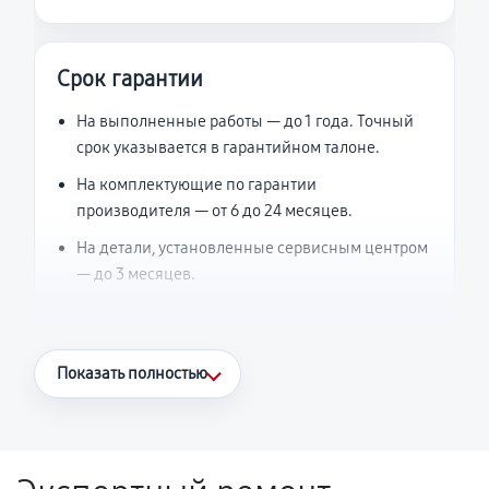
Срок гарантии
На выполненные работы — до 1 года. Точный
срок указывается в гарантийном талоне.
На комплектующие по гарантии
производителя — от 6 до 24 месяцев.
На детали, установленные сервисным центром
— до 3 месяцев.
Что считается гарантийным случаем
Показать полностью
Повторное возникновение неисправности,
напрямую связанной с выполненным
ремонтом.