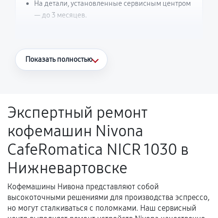
На детали, установленные сервисным центром
— до 3 месяцев.
Что считается гарантийным случаем
Показать полностью
Повторное возникновение неисправности,
напрямую связанной с выполненным
ремонтом.
Экспертный ремонт
Поломка установленной детали при
кофемашин Nivona
нормальной эксплуатации в течение
гарантийного срока.
CafeRomatica NICR 1030 в
Несоответствие комплектующей заявленным
Нижневартовске
техническим характеристикам.
Кофемашины Нивона представляют собой
высокоточными решениями для производства эспрессо,
Документы для подтверждения
но могут сталкиваться с поломками. Наш сервисный