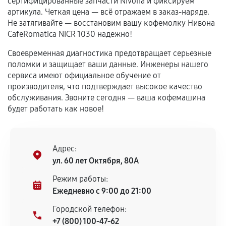
сертифицированные запчасти Nivona и фиксируем
Гарантия на выполненные работы может
артикула. Четкая цена — всё отражаем в заказ-наряде.
сохраняться полностью или частично, если
Не затягивайте — восстановим вашу кофемолку Нивона
соблюдены следующие условия:
CafeRomatica NICR 1030 надежно!
Предоставленные детали подходят по
Своевременная диагностика предотвращает серьезные
техническим параметрам и не имеют внешних
поломки и защищает ваши данные. Инженеры нашего
дефектов.
сервиса имеют официальное обучение от
Установка была выполнена нашим сервисным
производителя, что подтверждает высокое качество
центром.
обслуживания. Звоните сегодня — ваша кофемашина
При этом гарантия на сами комплектующие
будет работать как новое!
остается на стороне производителя или
продавца. За качество сторонних деталей
сервисный центр ответственности не несет.
Адрес:
ул. 60 лет Октября, 80А
Режим работы:
Ежедневно с 9:00 до 21:00
Городской телефон:
+7 (800) 100-47-62