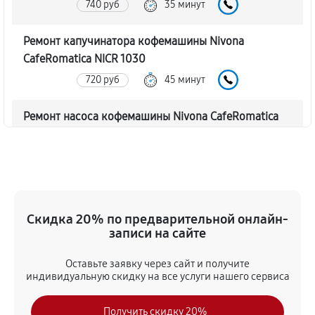
740 руб
35 минут
Ремонт капучинатора кофемашины Nivona
CafeRomatica NICR 1030
720 руб
45 минут
Ремонт насоса кофемашины Nivona CafeRomatica
NICR 1030
770 руб
40 минут
Замена жерновов кофемашины Nivona
CafeRomatica NICR 1030
Скидка 20% по предварительной онлайн-
620 руб
45 минут
записи на сайте
Оставьте заявку через сайт и получите
Чистка от кофейных масел
индивидуальную скидку на все услуги нашего сервиса
630 руб
30 минут
Получить скидку 20%