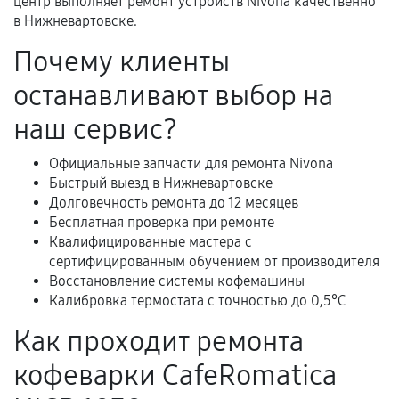
гарантии
центр выполняет ремонт устройств Nivona качественно
в Нижневартовске.
Гарантийный талон.
Почему клиенты
Акт выполненных работ с датой, перечнем
останавливают выбор на
услуг и сроком гарантии.
Документы на установленные комплектующие
наш сервис?
и кассовый чек.
Официальные запчасти для ремонта Nivona
Быстрый выезд в Нижневартовске
Долговечность ремонта до 12 месяцев
Расширенная гарантия
Бесплатная проверка при ремонте
Квалифицированные мастера с
В некоторых случаях возможно оформление
сертифицированным обучением от производителя
расширенной гарантии. Стоимость, сроки и
Восстановление системы кофемашины
условия продления согласовываются отдельно и
Калибровка термостата с точностью до 0,5°C
фиксируются в документах.
Как проходит ремонта
кофеварки CafeRomatica
Когда гарантия не действует