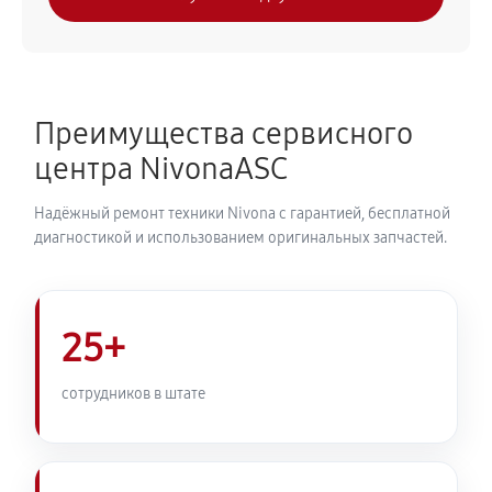
Замена модуля управления
540 руб
50 минут
Замена ТЭНа кофемашины Nivona CafeRomatica
Преимущества сервисного
NICR 1030
центра NivonaASC
720 руб
40 минут
Надёжный ремонт техники Nivona с гарантией, бесплатной
Ремонт гидросистемы кофемашины Nivona
диагностикой и использованием оригинальных запчастей.
CafeRomatica NICR 1030
810 руб
55 минут
25+
Ремонт кофемолки кофемашины Nivona
CafeRomatica NICR 1030
сотрудников в штате
740 руб
50 минут
Комплексная профилактика
800 руб
60 минут