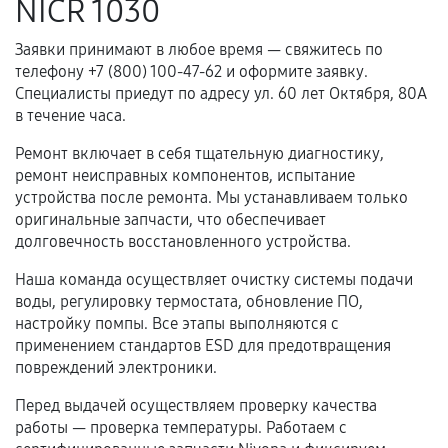
NICR 1030
Нарушение правил эксплуатации,
Заявки принимают в любое время — свяжитесь по
механические повреждения, попадание влаги,
телефону +7 (800) 100-47-62 и оформите заявку.
перегрев, коррозия.
Специалисты приедут по адресу ул. 60 лет Октября, 80А
Самостоятельный ремонт или вмешательство
в течение часа.
третьих лиц.
Ремонт включает в себя тщательную диагностику,
Естественный износ деталей, если иное не
ремонт неисправных компонентов, испытание
предусмотрено отдельно.
устройства после ремонта. Мы устанавливаем только
оригинальные запчасти, что обеспечивает
Обращение после окончания гарантийного
долговечность восстановленного устройства.
срока.
Наша команда осуществляет очистку системы подачи
Программные сбои, если это не указано в
воды, регулировку термостата, обновление ПО,
отдельных условиях.
настройку помпы. Все этапы выполняются с
применением стандартов ESD для предотвращения
повреждений электроники.
Если комплектующие куплены
Перед выдачей осуществляем проверку качества
самостоятельно
работы — проверка температуры. Работаем с