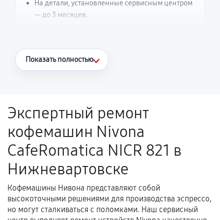
На детали, установленные сервисным центром
— до 3 месяцев.
Что считается гарантийным случаем
Показать полностью
Повторное возникновение неисправности,
напрямую связанной с выполненным
ремонтом.
Экспертный ремонт
Поломка установленной детали при
кофемашин Nivona
нормальной эксплуатации в течение
гарантийного срока.
CafeRomatica NICR 821 в
Несоответствие комплектующей заявленным
Нижневартовске
техническим характеристикам.
Кофемашины Нивона представляют собой
высокоточными решениями для производства эспрессо,
Документы для подтверждения
но могут сталкиваться с поломками. Наш сервисный