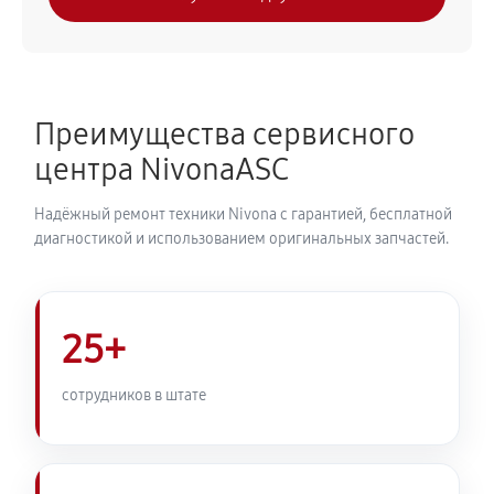
Замена модуля управления
540 руб
50 минут
Замена ТЭНа кофемашины Nivona CafeRomatica
Преимущества сервисного
NICR 821
центра NivonaASC
720 руб
40 минут
Надёжный ремонт техники Nivona с гарантией, бесплатной
Ремонт гидросистемы кофемашины Nivona
диагностикой и использованием оригинальных запчастей.
CafeRomatica NICR 821
810 руб
55 минут
25+
Ремонт кофемолки кофемашины Nivona
CafeRomatica NICR 821
сотрудников в штате
740 руб
50 минут
Комплексная профилактика
800 руб
60 минут