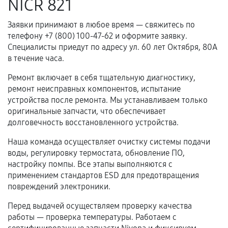
NICR 821
Нарушение правил эксплуатации,
Заявки принимают в любое время — свяжитесь по
механические повреждения, попадание влаги,
телефону +7 (800) 100-47-62 и оформите заявку.
перегрев, коррозия.
Специалисты приедут по адресу ул. 60 лет Октября, 80А
Самостоятельный ремонт или вмешательство
в течение часа.
третьих лиц.
Ремонт включает в себя тщательную диагностику,
Естественный износ деталей, если иное не
ремонт неисправных компонентов, испытание
предусмотрено отдельно.
устройства после ремонта. Мы устанавливаем только
оригинальные запчасти, что обеспечивает
Обращение после окончания гарантийного
долговечность восстановленного устройства.
срока.
Наша команда осуществляет очистку системы подачи
Программные сбои, если это не указано в
воды, регулировку термостата, обновление ПО,
отдельных условиях.
настройку помпы. Все этапы выполняются с
применением стандартов ESD для предотвращения
повреждений электроники.
Если комплектующие куплены
Перед выдачей осуществляем проверку качества
самостоятельно
работы — проверка температуры. Работаем с