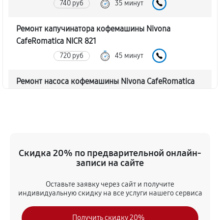
740 руб
35 минут
Ремонт капучинатора кофемашины Nivona
CafeRomatica NICR 821
720 руб
45 минут
Ремонт насоса кофемашины Nivona CafeRomatica
NICR 821
770 руб
40 минут
Замена жерновов кофемашины Nivona
CafeRomatica NICR 821
Скидка 20% по предварительной онлайн-
620 руб
45 минут
записи на сайте
Оставьте заявку через сайт и получите
Чистка от кофейных масел
индивидуальную скидку на все услуги нашего сервиса
630 руб
30 минут
Получить скидку 20%