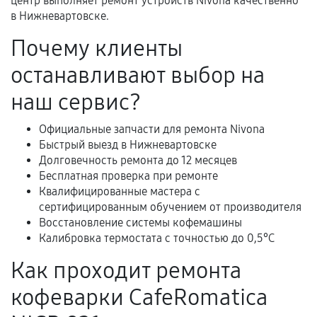
гарантии
центр выполняет ремонт устройств Nivona качественно
в Нижневартовске.
Гарантийный талон.
Почему клиенты
Акт выполненных работ с датой, перечнем
останавливают выбор на
услуг и сроком гарантии.
Документы на установленные комплектующие
наш сервис?
и кассовый чек.
Официальные запчасти для ремонта Nivona
Быстрый выезд в Нижневартовске
Долговечность ремонта до 12 месяцев
Расширенная гарантия
Бесплатная проверка при ремонте
Квалифицированные мастера с
В некоторых случаях возможно оформление
сертифицированным обучением от производителя
расширенной гарантии. Стоимость, сроки и
Восстановление системы кофемашины
условия продления согласовываются отдельно и
Калибровка термостата с точностью до 0,5°C
фиксируются в документах.
Как проходит ремонта
кофеварки CafeRomatica
Когда гарантия не действует