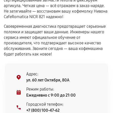
сертифицированные запчасти Nivona и фиксируем
Гарантия на выполненные работы может
артикула. Четкая цена — всё отражаем в заказ-наряде.
сохраняться полностью или частично, если
Не затягивайте — восстановим вашу кофемолку Нивона
соблюдены следующие условия:
CafeRomatica NICR 821 надежно!
Предоставленные детали подходят по
Своевременная диагностика предотвращает серьезные
техническим параметрам и не имеют внешних
поломки и защищает ваши данные. Инженеры нашего
дефектов.
сервиса имеют официальное обучение от
Установка была выполнена нашим сервисным
производителя, что подтверждает высокое качество
центром.
обслуживания. Звоните сегодня — ваша кофемашина
При этом гарантия на сами комплектующие
будет работать как новое!
остается на стороне производителя или
продавца. За качество сторонних деталей
сервисный центр ответственности не несет.
Адрес:
ул. 60 лет Октября, 80А
Режим работы:
Ежедневно с 9:00 до 21:00
Городской телефон:
+7 (800) 100-47-62