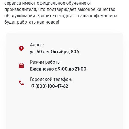
сервиса имеют официальное обучение от
Установка была выполнена нашим сервисным
производителя, что подтверждает высокое качество
центром.
обслуживания. Звоните сегодня — ваша кофемашина
При этом гарантия на сами комплектующие
будет работать как новое!
остается на стороне производителя или
продавца. За качество сторонних деталей
сервисный центр ответственности не несет.
Адрес:
ул. 60 лет Октября, 80А
Режим работы:
Ежедневно с 9:00 до 21:00
Городской телефон:
+7 (800) 100-47-62