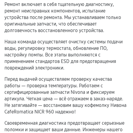
Ремонт включает в себя тщательную диагностику,
Естественный износ деталей, если иное не
ремонт неисправных компонентов, испытание
предусмотрено отдельно.
устройства после ремонта. Мы устанавливаем только
оригинальные запчасти, что обеспечивает
Обращение после окончания гарантийного
долговечность восстановленного устройства.
срока.
Наша команда осуществляет очистку системы подачи
Программные сбои, если это не указано в
воды, регулировку термостата, обновление ПО,
отдельных условиях.
настройку помпы. Все этапы выполняются с
применением стандартов ESD для предотвращения
повреждений электроники.
Если комплектующие куплены
Перед выдачей осуществляем проверку качества
самостоятельно
работы — проверка температуры. Работаем с
сертифицированные запчасти Nivona и фиксируем
Гарантия на выполненные работы может
артикула. Четкая цена — всё отражаем в заказ-наряде.
сохраняться полностью или частично, если
Не затягивайте — восстановим вашу кофемолку Нивона
соблюдены следующие условия:
CafeRomatica NICR 960 надежно!
Предоставленные детали подходят по
Своевременная диагностика предотвращает серьезные
техническим параметрам и не имеют внешних
поломки и защищает ваши данные. Инженеры нашего
дефектов.