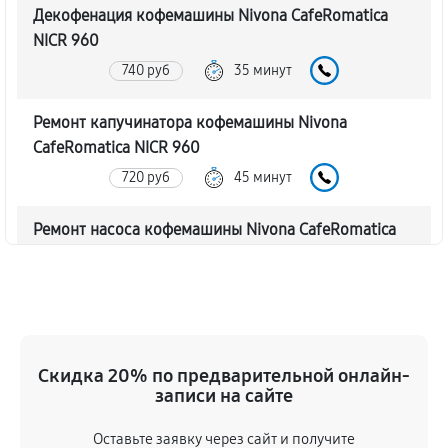
Декофенация кофемашины Nivona CafeRomatica
NICR 960
740 руб
35 минут
Ремонт капучинатора кофемашины Nivona
CafeRomatica NICR 960
720 руб
45 минут
Ремонт насоса кофемашины Nivona CafeRomatica
NICR 960
770 руб
40 минут
Замена жерновов кофемашины Nivona
CafeRomatica NICR 960
Скидка 20% по предварительной онлайн-
620 руб
45 минут
записи на сайте
Оставьте заявку через сайт и получите
Чистка от кофейных масел