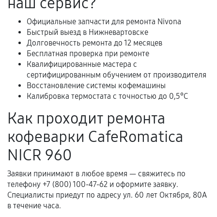
наш сервис?
и кассовый чек.
Официальные запчасти для ремонта Nivona
Быстрый выезд в Нижневартовске
Долговечность ремонта до 12 месяцев
Расширенная гарантия
Бесплатная проверка при ремонте
Квалифицированные мастера с
В некоторых случаях возможно оформление
сертифицированным обучением от производителя
расширенной гарантии. Стоимость, сроки и
Восстановление системы кофемашины
условия продления согласовываются отдельно и
Калибровка термостата с точностью до 0,5°C
фиксируются в документах.
Как проходит ремонта
кофеварки CafeRomatica
Когда гарантия не действует
NICR 960
Нарушение правил эксплуатации,
Заявки принимают в любое время — свяжитесь по
механические повреждения, попадание влаги,
телефону +7 (800) 100-47-62 и оформите заявку.
перегрев, коррозия.
Специалисты приедут по адресу ул. 60 лет Октября, 80А
Самостоятельный ремонт или вмешательство
в течение часа.
третьих лиц.