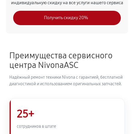
индивидуальную скидку на все услуги нашего сервиса
630 руб
30 минут
Получить скидку 20%
Замена модуля управления
540 руб
50 минут
Замена ТЭНа кофемашины Nivona CafeRomatica
Преимущества сервисного
NICR 960
центра NivonaASC
720 руб
40 минут
Надёжный ремонт техники Nivona с гарантией, бесплатной
Ремонт гидросистемы кофемашины Nivona
диагностикой и использованием оригинальных запчастей.
CafeRomatica NICR 960
810 руб
55 минут
25+
Ремонт кофемолки кофемашины Nivona
CafeRomatica NICR 960
сотрудников в штате
740 руб
50 минут