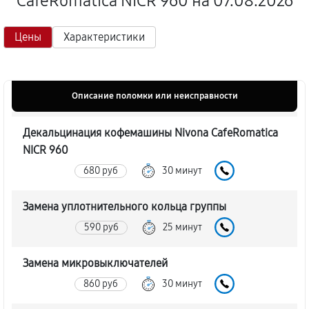
CafeRomatica NICR 960 на 07.08.2026
Цены
Характеристики
Описание поломки или неисправности
Декальцинация кофемашины Nivona CafeRomatica
NICR 960
680 руб
30 минут
Замена уплотнительного кольца группы
590 руб
25 минут
Замена микровыключателей
860 руб
30 минут