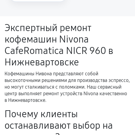
Повторное возникновение неисправности,
напрямую связанной с выполненным
ремонтом.
Экспертный ремонт
Поломка установленной детали при
кофемашин Nivona
нормальной эксплуатации в течение
гарантийного срока.
CafeRomatica NICR 960 в
Несоответствие комплектующей заявленным
Нижневартовске
техническим характеристикам.
Кофемашины Нивона представляют собой
высокоточными решениями для производства эспрессо,
Документы для подтверждения
но могут сталкиваться с поломками. Наш сервисный
гарантии
центр выполняет ремонт устройств Nivona качественно
в Нижневартовске.
Гарантийный талон.
Почему клиенты
Акт выполненных работ с датой, перечнем
останавливают выбор на
услуг и сроком гарантии.
Документы на установленные комплектующие