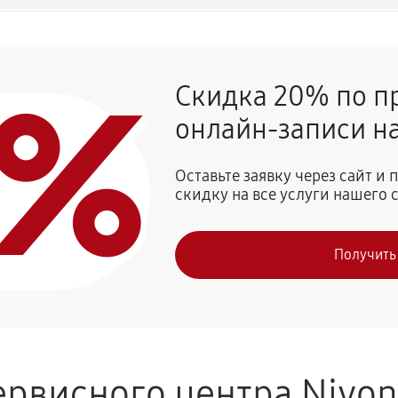
540 руб
0%
Скидка 20% по п
720 руб
afeRomatica NICR 799
онлайн-записи на
810 руб
 Nivona CafeRomatica NICR 799
Оставьте заявку через сайт и
скидку на все услуги нашего 
740 руб
vona CafeRomatica NICR 799
Получить
800 руб
рвисного центра Nivo