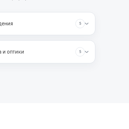
дения
5
а и оптики
5