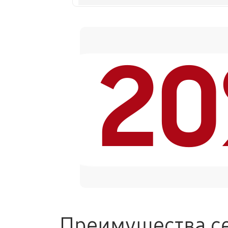
Замена модуля управления
2
Замена ТЭНа кофемашины Nivona C
Ремонт гидросистемы кофемашины
Ремонт кофемолки кофемашины Ni
Комплексная профилактика
Преимущества се