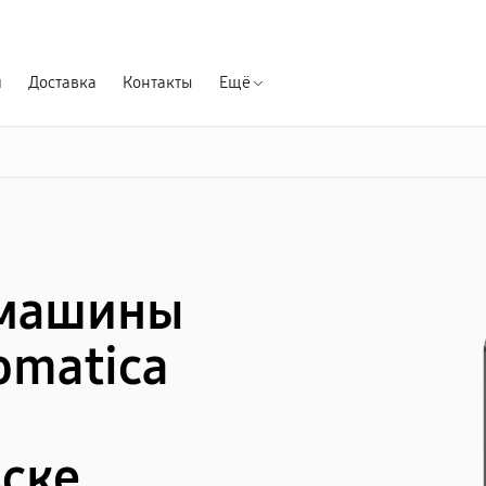
Гарантия д
я
Доставка
Контакты
Ещё
емашины
omatica
ске