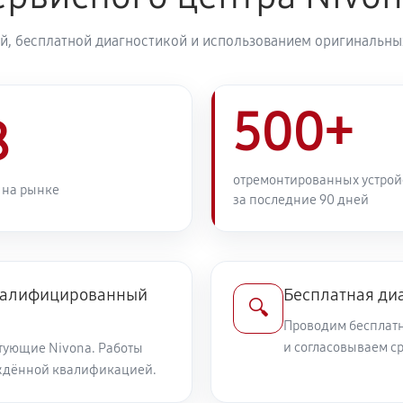
й, бесплатной диагностикой и использованием оригинальных
500+
8
отремонтированных устрой
 на рынке
за последние 90 дней
квалифицированный
Бесплатная ди
🔍
Проводим бесплатн
и согласовываем с
тующие Nivona. Работы
ждённой квалификацией.