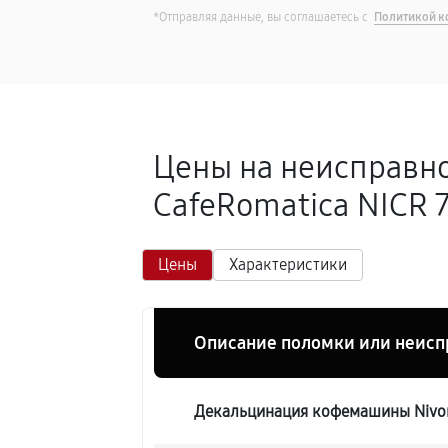
*Отправляя данные, вы соглашаетесь с
Политикой к
Цены на неисправн
CafeRomatica NICR 7
Цены
Характеристики
Описание поломки или неисп
Декальцинация кофемашины Nivon