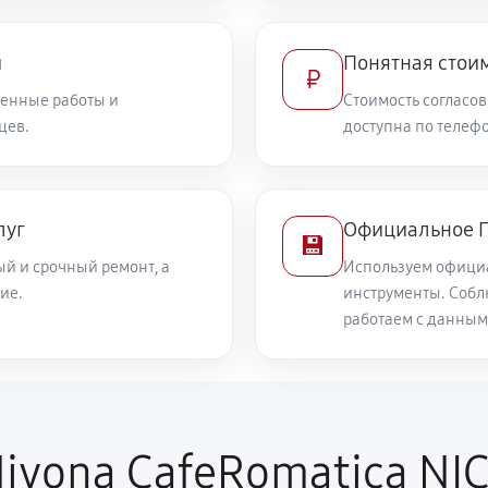
и
Понятная стоим
₽
енные работы и
Стоимость согласов
цев.
доступна по телефо
луг
Официальное П
💾
й и срочный ремонт, а
Используем офици
ие.
инструменты. Собл
работаем с данным
ivona CafeRomatica NIC