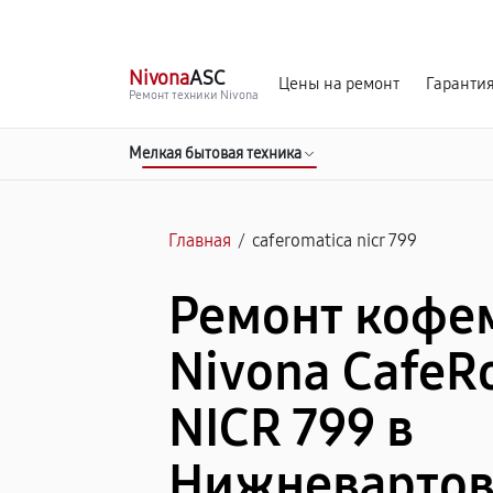
г. Нижневартовск
Ежедневно с 9:00 до 21:00
Nivona
ASC
Цены на ремонт
Гаранти
Ремонт техники Nivona
Мелкая бытовая техника
Главная
/
caferomatica nicr 799
Ремонт коф
Nivona CafeR
NICR 799 в
Нижневартов