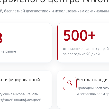
й, бесплатной диагностикой и использованием оригинальных
500+
8
отремонтированных устрой
 на рынке
за последние 90 дней
квалифицированный
Бесплатная ди
🔍
Проводим бесплатн
и согласовываем с
тующие Nivona. Работы
ждённой квалификацией.