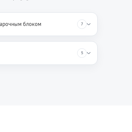
варочным блоком
7
5