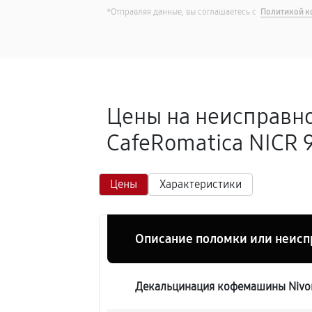
*Отправляя данные, вы соглашаетесь с
Политикой к
Цены на неисправн
CafeRomatica NICR 9
Цены
Характеристики
Описание поломки или неисп
Декальцинация кофемашины Nivon