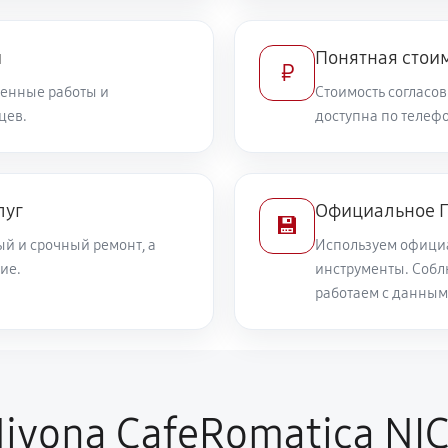
и
Понятная стоим
₽
енные работы и
Стоимость согласов
цев.
доступна по телефо
луг
Официальное П
💾
й и срочный ремонт, а
Используем офици
ие.
инструменты. Собл
работаем с данным
ivona CafeRomatica NI