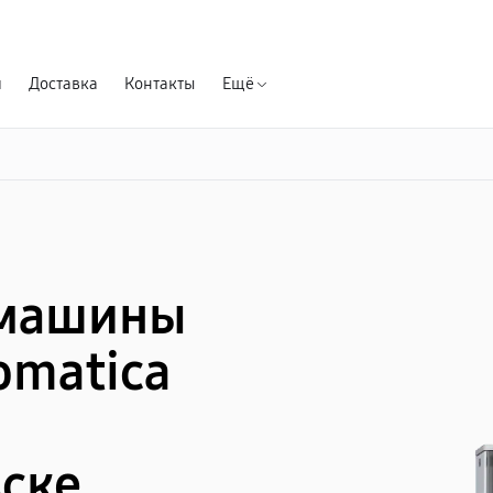
Гарантия д
я
Доставка
Контакты
Ещё
емашины
omatica
ске