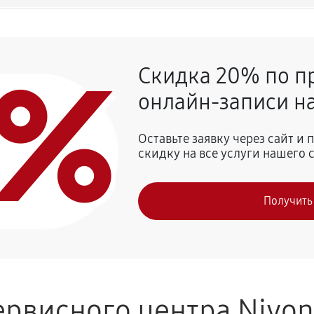
540 руб
0%
Скидка 20% по п
720 руб
afeRomatica NICR 965
онлайн-записи на
810 руб
 Nivona CafeRomatica NICR 965
Оставьте заявку через сайт и
скидку на все услуги нашего 
740 руб
vona CafeRomatica NICR 965
Получить
800 руб
рвисного центра Nivo