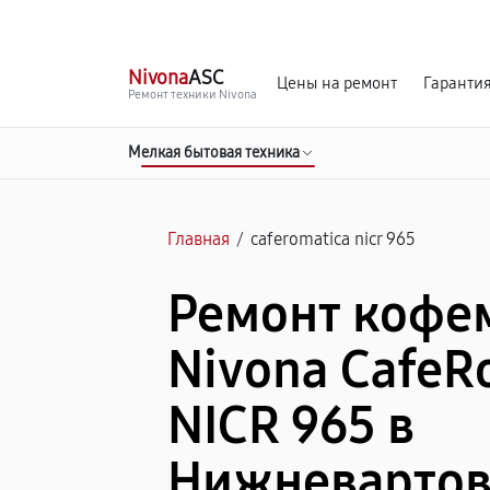
г. Нижневартовск
Ежедневно с 9:00 до 21:00
Nivona
ASC
Цены на ремонт
Гаранти
Ремонт техники Nivona
Мелкая бытовая техника
Главная
/
caferomatica nicr 965
Ремонт коф
Nivona CafeR
NICR 965 в
Нижневартов