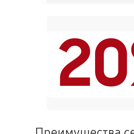
Замена модуля управления
2
Замена ТЭНа кофемашины Nivona C
Ремонт гидросистемы кофемашины
Ремонт кофемолки кофемашины Ni
Комплексная профилактика
Преимущества се