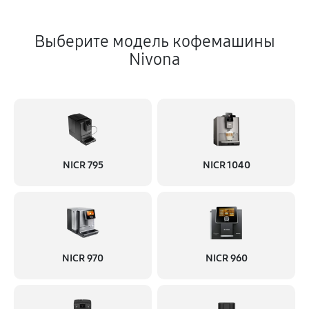
Выберите модель кофемашины
Nivona
NICR 795
NICR 1040
NICR 970
NICR 960