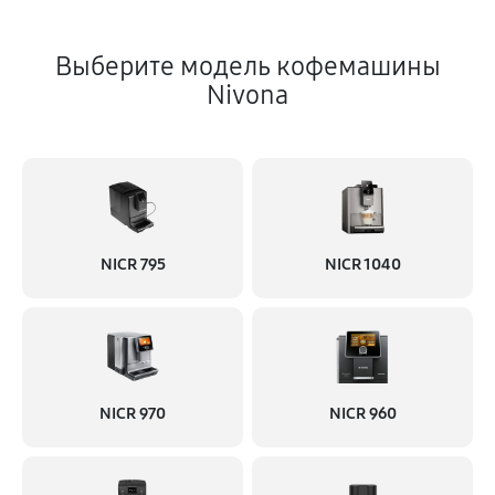
Выберите модель кофемашины
Nivona
NICR 795
NICR 1040
NICR 970
NICR 960