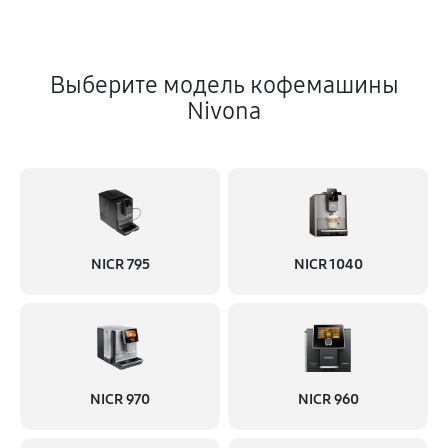
Выберите модель кофемашины
Nivona
NICR 795
NICR 1040
NICR 970
NICR 960