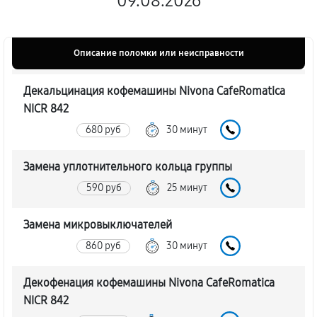
09.08.2026
Описание поломки или неисправности
Декальцинация кофемашины Nivona CafeRomatica
NICR 842
680 руб
30 минут
Замена уплотнительного кольца группы
590 руб
25 минут
Замена микровыключателей
860 руб
30 минут
Декофенация кофемашины Nivona CafeRomatica
NICR 842