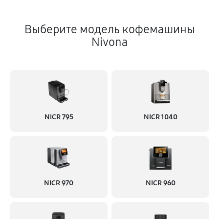
Выберите модель кофемашины
Nivona
NICR 795
NICR 1040
NICR 970
NICR 960