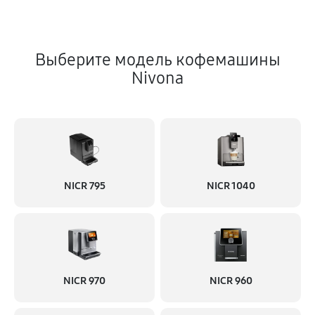
Выберите модель кофемашины
Nivona
NICR 795
NICR 1040
NICR 970
NICR 960