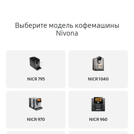
Выберите модель кофемашины
Nivona
NICR 795
NICR 1040
NICR 970
NICR 960