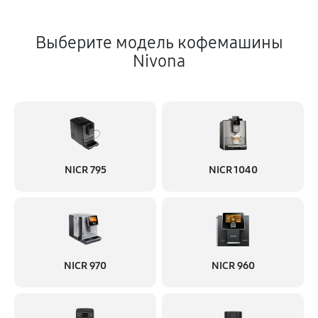
Выберите модель кофемашины
Nivona
NICR 795
NICR 1040
NICR 970
NICR 960