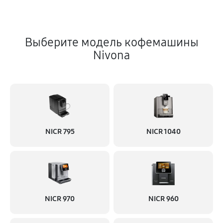
Выберите модель кофемашины
Nivona
NICR 795
NICR 1040
NICR 970
NICR 960